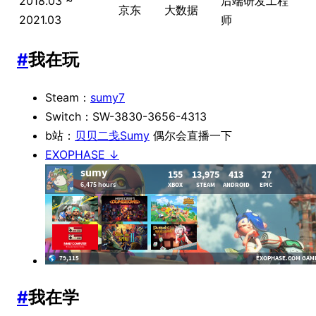
2018.03 ~
后端研发工程
京东
大数据
2021.03
师
#
我在玩
Steam：
sumy7
Switch：SW-3830-3656-4313
b站：
贝贝二戋Sumy
偶尔会直播一下
EXOPHASE ↓
#
我在学